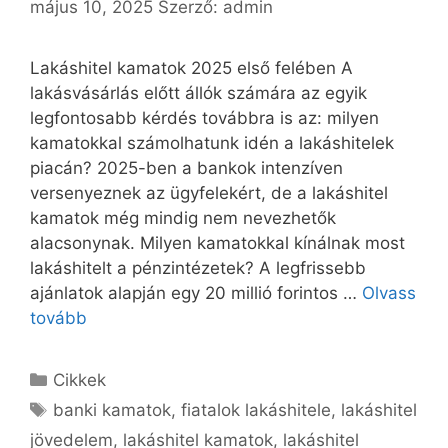
május 10, 2025
Szerző:
admin
Lakáshitel kamatok 2025 első felében A
lakásvásárlás előtt állók számára az egyik
legfontosabb kérdés továbbra is az: milyen
kamatokkal számolhatunk idén a lakáshitelek
piacán? 2025-ben a bankok intenzíven
versenyeznek az ügyfelekért, de a lakáshitel
kamatok még mindig nem nevezhetők
alacsonynak. Milyen kamatokkal kínálnak most
lakáshitelt a pénzintézetek? A legfrissebb
ajánlatok alapján egy 20 millió forintos …
Olvass
Lakáshitel
tovább
kamatok
2025-
Kategória
Cikkek
ben
Címkék
banki kamatok
,
fiatalok lakáshitele
,
lakáshitel
–
jövedelem
,
lakáshitel kamatok
,
lakáshitel
mit