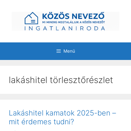
Kilépés
a
tartalomba
Menü
lakáshitel törlesztőrészlet
Lakáshitel kamatok 2025-ben –
mit érdemes tudni?