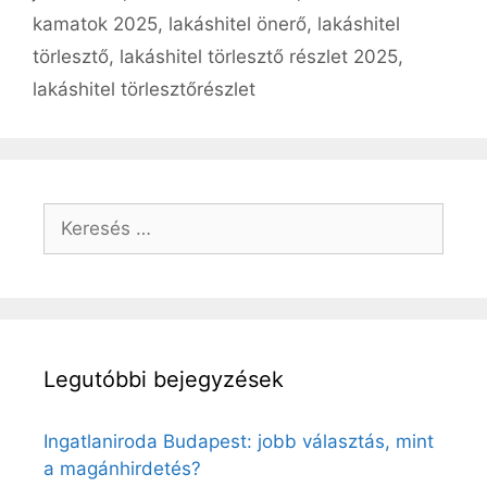
érdemes
kamatok 2025
,
lakáshitel önerő
,
lakáshitel
tudni?
törlesztő
,
lakáshitel törlesztő részlet 2025
,
lakáshitel törlesztőrészlet
Keresés:
Legutóbbi bejegyzések
Ingatlaniroda Budapest: jobb választás, mint
a magánhirdetés?